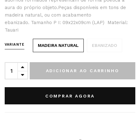
adornos formados representam de forma poética a
aura do próprio objeto.Peças disponíveis em tons de
madeira natural, ou com acabamento
ebanizado. Tamanho P I: 09x22x09cm (LAP) Material:
Tauari
VARIANTE
MADEIRA NATURAL
EBANIZADO
ADICIONAR AO CARRINHO
COMPRAR AGORA