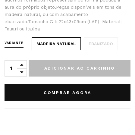
adornos formados representam de forma poética a
aura do próprio objeto.Peças disponíveis em tons de
madeira natural, ou com acabamento
ebanizado.Tamanho G I: 22x43x09cm (LAP) Material:
Tauari ou Itaúba
VARIANTE
MADEIRA NATURAL
EBANIZADO
ADICIONAR AO CARRINHO
COMPRAR AGORA