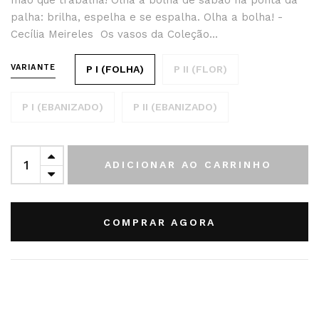
mão que trabalha! Olha a bolha de sabão na ponta da
palha: brilha, espelha e se espalha. Olha a bolha! -
Cecília Meireles Os vasos da Coleção...
VARIANTE
P I (FOLHA)
P II (FLOR)
P I (EBANIZADO)
P II (EBANIZADO)
ADICIONAR AO CARRINHO
COMPRAR AGORA