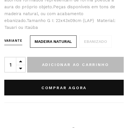
adornos formados representam de forma poética a
aura do próprio objeto.Peças disponíveis em tons de
madeira natural, ou com acabamento
ebanizado.Tamanho G I: 22x43x09cm (LAP) Material:
Tauari ou Itaúba
VARIANTE
MADEIRA NATURAL
EBANIZADO
ADICIONAR AO CARRINHO
COMPRAR AGORA