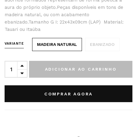
adornos formados representam de forma poética a
aura do próprio objeto.Peças disponíveis em tons de
madeira natural, ou com acabamento
ebanizado.Tamanho G I: 22x43x09cm (LAP) Material:
Tauari ou Itaúba
VARIANTE
MADEIRA NATURAL
EBANIZADO
ADICIONAR AO CARRINHO
COMPRAR AGORA