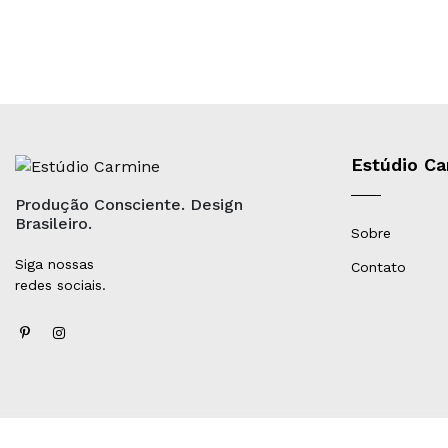
Estúdio C
Produção Consciente. Design
Brasileiro.
Sobre
Siga nossas
Contato
redes sociais.
Estúdio Carmine |
CNPJ: 21.163.291/0001-09 -
contato@estudio