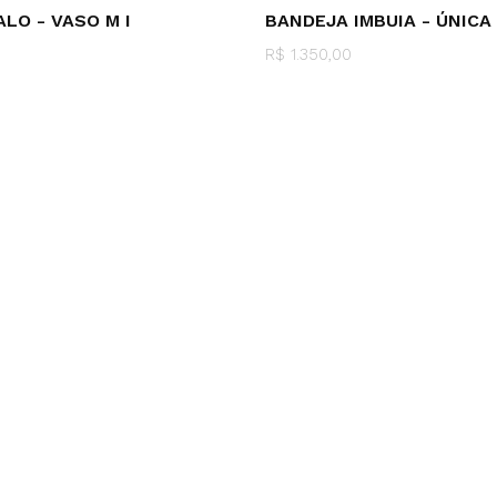
LO - VASO M I
BANDEJA IMBUIA - ÚNICA
R$ 1.350,00