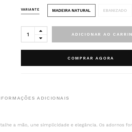
VARIANTE
MADEIRA NATURAL
EBANIZADO
ADICIONAR AO CARRI
COMPRAR AGORA
NFORMAÇÕES ADICIONAIS
talhe a mão, une simplicidade e elegância. Os adornos f