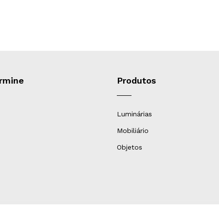
armine
Produtos
Luminárias
Mobiliário
Objetos
carmine.com.br
- +55 (41)