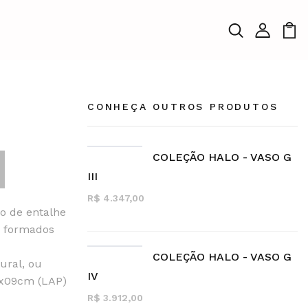
CONHEÇA OUTROS PRODUTOS
COLEÇÃO HALO - VASO G
III
R$ 4.347,00
o de entalhe
s formados
COLEÇÃO HALO - VASO G
ural, ou
IV
3x09cm (LAP)
R$ 3.912,00