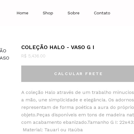
Home
Shop
Sobre
Contato
COLEÇÃO HALO - VASO G I
R$ 5,436.00
CALCULAR FRETE
A coleção Halo através de um trabalho minucios
a mão, une simplicidade e elegância. Os adorno
representam de forma poética a aura do próprio
objeto.Peças disponíveis em tons de madeira nat
com acabamento ebanizado.Tamanho G I: 22x4
Material: Tauari ou Itaúba