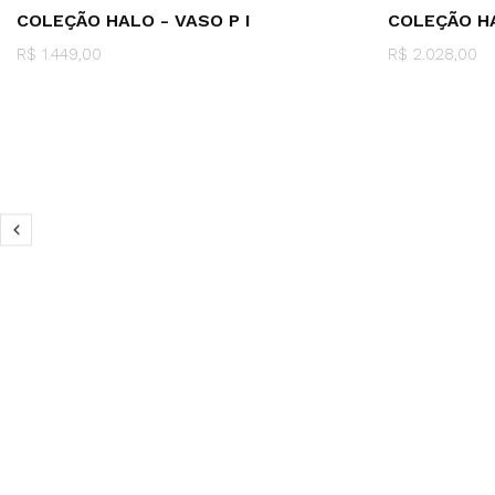
COLEÇÃO HALO - VASO P I
COLEÇÃO HA
R$ 1.449,00
R$ 2.028,00